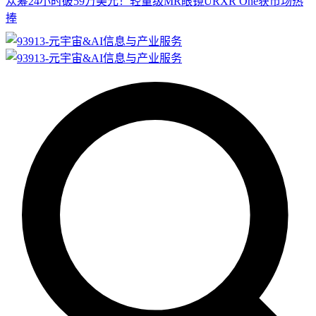
众筹24小时破59万美元！轻量级MR眼镜URXR One获市场热
捧