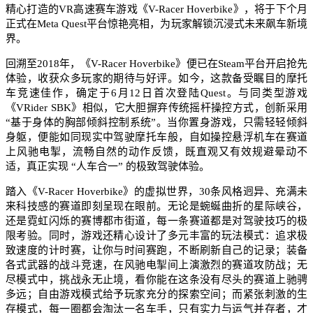
精心打造的VR高速赛车游戏《V-Racer Hoverbike》，将于下个月
正式在Meta Quest平台惊艳亮相，为玩家解锁沉浸式未来飙车新境
界。
回溯至2018年，《V-Racer Hoverbike》便已在Steam平台开启抢先
体验，收获众多玩家的期待与好评。如今，这款备受瞩目的摩托
车竞速佳作，确定于6月12日首次登陆Quest。与同类型游戏
《VRider SBK》相似，它大胆摒弃传统摇杆操控方式，创新采用
“基于身体的胸部倾斜控制系统”。当你置身游戏，只需轻轻倾斜
身躯，便能如同现实中驾驶摩托车般，自如操控悬浮机车在赛道
上风驰电掣，流畅自然的动作反馈，既直观又有效规避晕动不
适，真正实现 “人车合一” 的极致驾驶体验。
踏入《V-Racer Hoverbike》的虚拟世界，30条风格迥异、充满未
来科技感的赛道即刻呈现在眼前。无论是蜿蜒曲折的星际峡谷，
还是霓虹闪烁的赛博都市街道，每一条赛道都是对驾驶技巧的极
限考验。同时，游戏还精心设计了多元丰富的玩法模式：追求极
致速度的计时赛，让你与时间赛跑，不断刷新自己的记录；装备
各式武器的战斗竞速，在风驰电掣间上演激烈的赛道攻防战；无
尽模式中，挑战永无止境，看你能在这条没有尽头的赛道上驰骋
多远；自由游戏模式给予玩家充分的探索空间；而紧张刺激的生
存模式，每一圈都会淘汰一名车手，只有实力与运气并存者，才