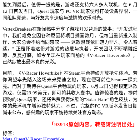
能笑到最后。值得一提的是，游戏还支持六人多人联机，在 6 月
12 日首发当日，Quest 玩家与 PC VR 玩家便可打破设备界限，一
同组队竞速，与好友共享速度与激情的欢乐时光。​
VertexBreakers在新闻稿中分享了游戏开发背后的故事：“开发过程
中，我们难免会因各种原因将项目搁置数月，但每当重新投入制
作，大家总会不约而同感叹 —— 这款游戏依旧魅力非凡，令人着
迷。” 正是怀着这份对游戏的热爱与执着，开发团队不断精雕细
琢、反复打磨，如今呈现在玩家面前的《V-Racer Hoverbike》，
已然绽放出最本真的光彩。​
目前，《V-Racer Hoverbike》在Steam平台持续开放抢先体验。若
你渴望率先踏入这场未来竞速之旅，现在便可前往Steam一探究
竟。而对于期待在Quest平台畅玩的玩家，6月12日记得锁定这款
游戏，仅需29.99美元，即可将其收入囊中。值得惊喜的是，提前
预购的Quest玩家，还将免费获得炫酷的“Solar Flare”角色皮肤，为
你的悬浮机车增添独特魅力。不过，完整的PC VR版本发售日期
尚未公布，感兴趣的玩家不妨持续关注官方动态。
「93913原创内容，转载请注明出处」
标签:
Meta Quest
V-Racer Hoverbike