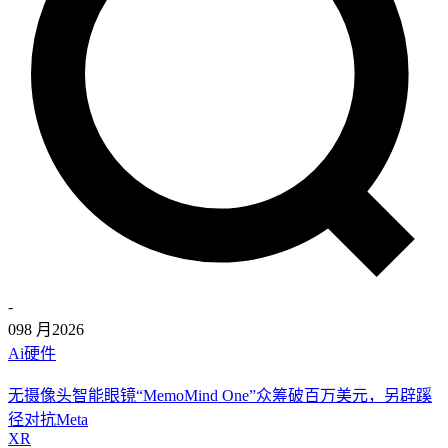
-
09
8 月
2026
Ai硬件
无摄像头智能眼镜“MemoMind One”众筹破百万美元，另辟蹊
径对抗Meta
XR