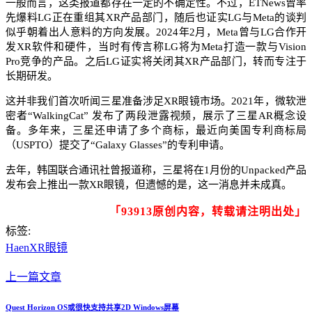
一般而言，这类报道都存在一定的不确定性。不过，ETNews曾率
先爆料LG正在重组其XR产品部门，随后也证实LG与Meta的谈判
似乎朝着出人意料的方向发展。2024年2月，Meta曾与LG合作开
发XR软件和硬件，当时有传言称LG将为Meta打造一款与Vision
Pro竞争的产品。之后LG证实将关闭其XR产品部门，转而专注于
长期研发。​
这并非我们首次听闻三星准备涉足XR眼镜市场。2021年，微软泄
密者“WalkingCat” 发布了两段泄露视频，展示了三星AR概念设
备。多年来，三星还申请了多个商标，最近向美国专利商标局
（USPTO）提交了“Galaxy Glasses”的专利申请。​
去年，韩国联合通讯社曾报道称，三星将在1月份的Unpacked产品
发布会上推出一款XR眼镜，但遗憾的是，这一消息并未成真。
「93913原创内容，转载请注明出处」
标签:
Haen
XR眼镜
上一篇文章
Quest Horizon OS或很快支持共享2D Windows屏幕