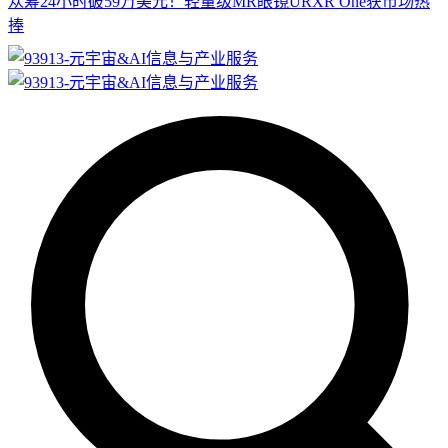
众筹24小时破59万美元！轻量级MR眼镜URXR One获市场热
捧