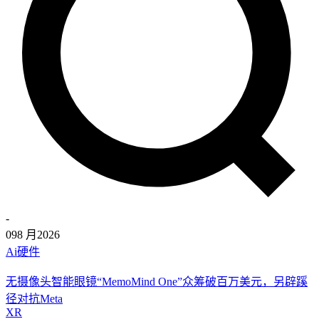
-
09
8 月
2026
Ai硬件
无摄像头智能眼镜“MemoMind One”众筹破百万美元，另辟蹊
径对抗Meta
XR