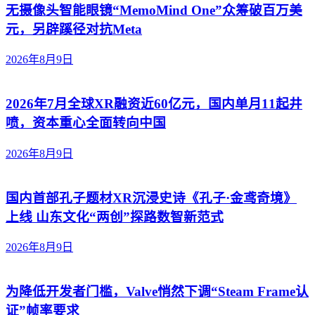
无摄像头智能眼镜“MemoMind One”众筹破百万美
元，另辟蹊径对抗Meta
2026年8月9日
2026年7月全球XR融资近60亿元，国内单月11起井
喷，资本重心全面转向中国
2026年8月9日
国内首部孔子题材XR沉浸史诗《孔子·金鸢奇境》
上线 山东文化“两创”探路数智新范式
2026年8月9日
为降低开发者门槛，Valve悄然下调“Steam Frame认
证”帧率要求