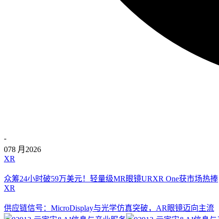
-
07
8 月
2026
XR
众筹24小时破59万美元！轻量级MR眼镜URXR One获市场热捧
XR
供应链信号：MicroDisplay与光学仿真突破，AR眼镜迈向主流