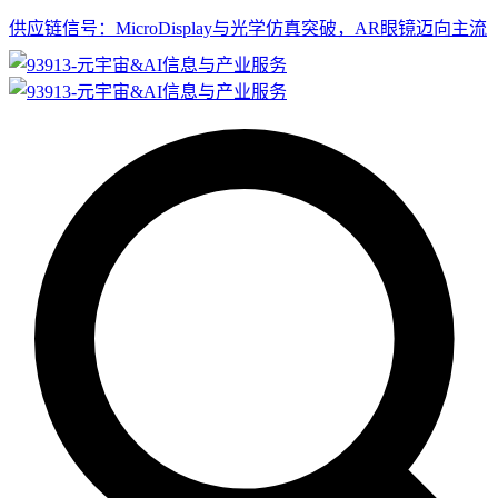
供应链信号：MicroDisplay与光学仿真突破，AR眼镜迈向主流