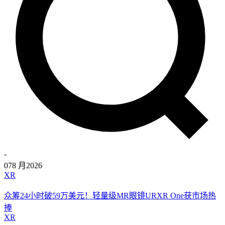
-
07
8 月
2026
XR
众筹24小时破59万美元！轻量级MR眼镜URXR One获市场热
捧
XR