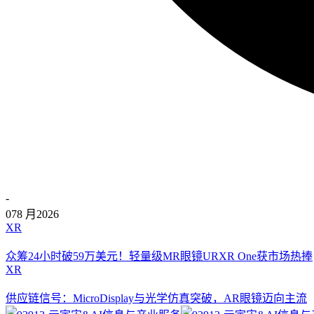
-
07
8 月
2026
XR
众筹24小时破59万美元！轻量级MR眼镜URXR One获市场热捧
XR
供应链信号：MicroDisplay与光学仿真突破，AR眼镜迈向主流