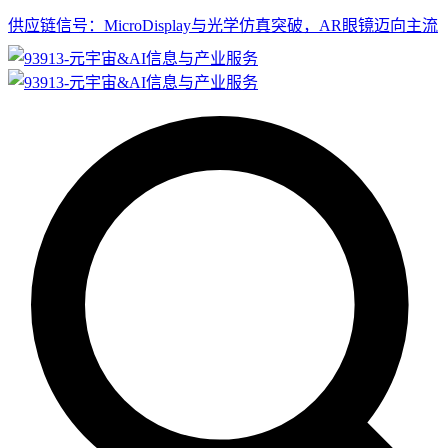
供应链信号：MicroDisplay与光学仿真突破，AR眼镜迈向主流