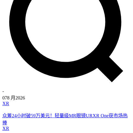
-
07
8 月
2026
XR
众筹24小时破59万美元！轻量级MR眼镜URXR One获市场热
捧
XR