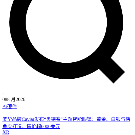
-
08
8 月
2026
Ai硬件
奢华品牌Caviar发布“奥德赛”主题智能眼镜：黄金、白银与鳄
鱼皮打造，售价超6000美元
XR