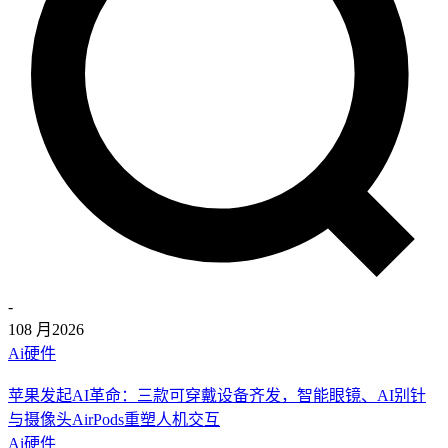
-
10
8 月
2026
Ai硬件
苹果发起AI革命：三款可穿戴设备齐发，智能眼镜、AI别针
与摄像头AirPods重塑人机交互
Ai硬件