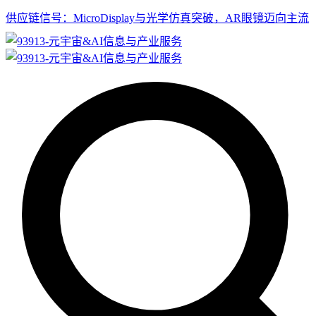
供应链信号：MicroDisplay与光学仿真突破，AR眼镜迈向主流