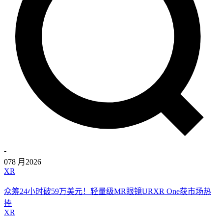
-
07
8 月
2026
XR
众筹24小时破59万美元！轻量级MR眼镜URXR One获市场热
捧
XR