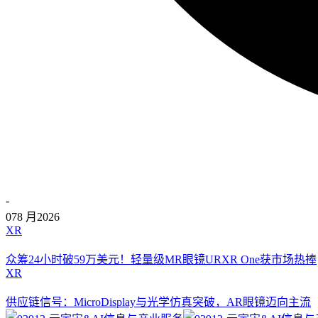
-
07
8 月
2026
XR
众筹24小时破59万美元！轻量级MR眼镜URXR One获市场热捧
XR
供应链信号：MicroDisplay与光学仿真突破，AR眼镜迈向主流