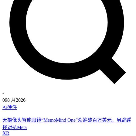
-
09
8 月
2026
Ai硬件
无摄像头智能眼镜“MemoMind One”众筹破百万美元，另辟蹊
径对抗Meta
XR