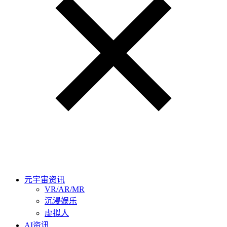
元宇宙资讯
VR/AR/MR
沉浸娱乐
虚拟人
AI资讯