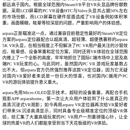
都远高于国内。根据全球范围内SteamVR平台VR头显品牌份额数
据，采用LCD屏幕的PC VR设备HTC与Valve头显共占据50%左右
的市场份额，而LCD屏幕在硬件层面造成了VR设备例如体积笨
重，画面模糊，眩晕等较深层的问题，严重影响用户的体验感。
arpara正是瞄准这一点，通过兼容目前稳定性最好的SteamVR定位
方案的arpara定位器配合以超高清、超轻薄、超便携著称的arpara
5K VR头显，在相当程度上不但解决了PC VR用户最关注的沙窗效
应、眩晕感、设备笨重和定位方案，同时还将VR体验在全球范围
内推上了一个全新的高度，牢牢地抓住了国际C端市场中上层及高
端PC VR玩家的心。与此同时，虽然国内PC VR 游戏玩家基数占
比不大，但arpara官方仍然强烈推荐这款VR定位器，因为它无疑
对国内VR爱好者来说是一份巨大的惊喜，也对国内C端用户PC
VR的游玩体验提升意义重大。
arpara先用Micro-OLED显示技术，超轻的设备重量，再配合手机
观影APP arparahome，第一次让大众用户体验到了什么是真正的
高清沉浸式VR观影；如今再用arpara VR定位器再次给VR爱好者
们带来5K沉浸高清显示，同时具备专业级精准定位的顶级VR体
验，给汇集了大量高级玩家的PC VR用户一剂重磅强心针，让全
球的热爱VR的人们都能享受到当下天花板级的VR体验。