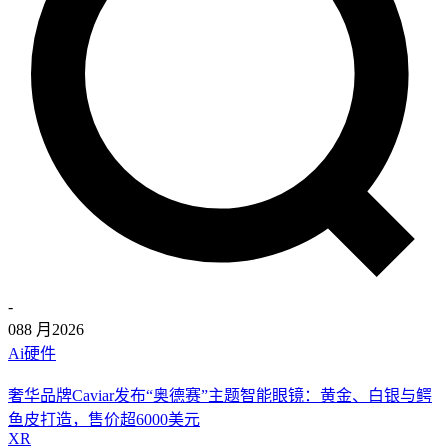
-
08
8 月
2026
Ai硬件
奢华品牌Caviar发布“奥德赛”主题智能眼镜：黄金、白银与鳄
鱼皮打造，售价超6000美元
XR