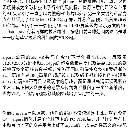
的AR头显，目标在10年内取代iphone，其颠覆性可见一斑，这也
无疑将成为全球科技电子行业的风向标。值得注意的是这次苹果
的AR头显除了一直引以为傲的M1芯片以外，另一个关键的产品亮
点在其采用了4K Micro OLED显示屏，并称产品预计出货量超过
10亿部。国内唯一一家使用Micro OLED屏幕做为显示方案的VR
厂商arpara，有着同样的技术路线，据悉目前全球范围内这也是唯
一一家与苹果技术路线趋同的VR公司。
arpara 公司的5K VR头显自今年下半年推出以来，用双眼
5120*2560分辨率和3514ppi的超高像素密度以及最高120Hz的刷
新率等多个硬核参数指标，笼络了国内和海外众多VR爱好者的
心，更加之其200g重量的超轻设计以及新手都能操作的VR观影
app，让玩VR不再是少数玩家的乐趣，而是通过高清沉浸观影这
个入口真正把大众娱乐的刚需从传统媒介推向了一个全新维度，
也为VR行业向高清观影领域破圈踏出了决定性的一步。
然而据arpara团队透露，他们的野心不仅仅满足于此。就在今年
Q4，arpara悄然开启了全球范围的 PC VR布局，并已经先后在日
本和台湾地区的众筹平台上线了arpara的一款决定性意义的VR配