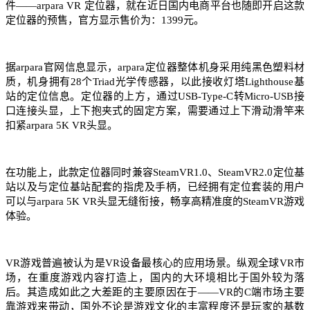
件——arpara VR 定位器，就在近日国内电商平台也随即开启这款
定位器的预售，官方显示售价为：1399元。
据arpara官网信息显示，arpara定位器整体机身采用纯黑色塑料材
质，机身拥有28个Triad光学传感器，以此接收灯塔Lighthouse基
站的定位信息。定位器的上方，通过USB-Type-C转Micro-USB接
口连接头显，上下抱夹式的固定方案，需要通过上下滑动滑竿来
扣紧arpara 5K VR头显。
在功能上，此款定位器同时兼容SteamVR1.0、SteamVR2.0定位基
站以及与定位基站配套的指虎及手柄，已经拥有定位套装的用户
可以与arpara 5K VR头显无缝衔接，畅享高精准度的SteamVR游戏
体验。
VR游戏普遍被认为是VR设备最核心的应用场景。纵观全球VR市
场，在重度游戏内容打造上，国内的大环境相比于国外较为落
后。其造成如此之大差距的主要原因在于——VR的C端市场主要
靠游戏来带动，国外不论是游戏文化的丰富程度还是玩家的基数