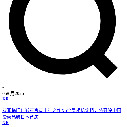
-
06
8 月
2026
XR
双喜临门！影石官宣十年之作X6全景相机定档，将开设中国
影像品牌日本首店
XR