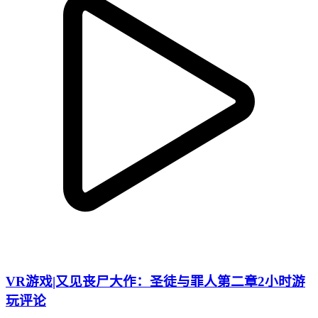
VR游戏|又见丧尸大作：圣徒与罪人第二章2小时游
玩评论