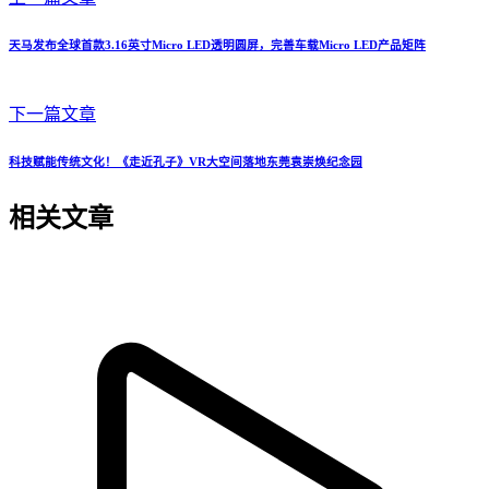
天马发布全球首款3.16英寸Micro LED透明圆屏，完善车载Micro LED产品矩阵
下一篇文章
科技赋能传统文化！《走近孔子》VR大空间落地东莞袁崇焕纪念园
相关文章