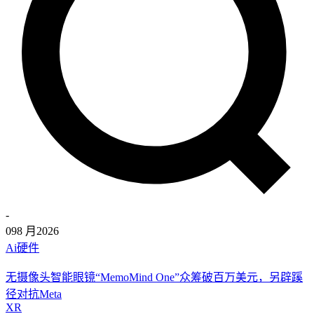
-
09
8 月
2026
Ai硬件
无摄像头智能眼镜“MemoMind One”众筹破百万美元，另辟蹊
径对抗Meta
XR