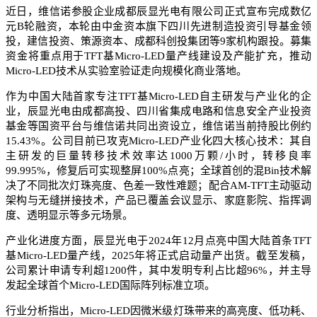
近日，维信诺参股企业成都辰显光电有限公司正式宣布完成数亿
元B轮融资，本轮由中金资本旗下四川先进制造投资引导基金领
投，建信投资、策源资本、成都科创投集团等9家机构跟投。募集
资金将重点用于TFT基Micro-LED量产线建设及产能扩充，推动
Micro-LED技术从实验室验证走向规模化商业落地。
作为中国大陆首家专注TFT基Micro-LED自主研发与产业化的企
业，辰显光电由成都高投、四川省集成电路和信息安全产业投资
基金等国资平台与维信诺共同出资设立，维信诺当前持股比例约
15.43%。公司目前已攻克Micro-LED产业化四大核心技术：其自
主研发的巨量转移技术效率达1000万颗/小时，转移良率
99.995%，修复后可实现整屏100%点亮；全球首创的混Bin技术解
决了不同批次灯珠亮度、色差一致性难题；配合AM-TFT主动驱动
架构与无缝拼接技术，产品已覆盖会议显示、家庭影院、指挥调
度、透明显示等多元场景。
产业化进度方面，辰显光电于2024年12月点亮中国大陆首条TFT
基Micro-LED量产线，2025年将正式启动量产出货。截至发稿，
公司累计申请专利超1200件，其中发明专利占比超96%，并主导
发起全球首个Micro-LED国际阵列标准立项。
行业分析指出，Micro-LED因微米级灯珠带来的高亮度、低功耗、