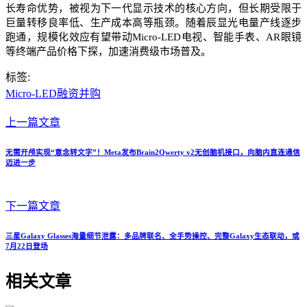
长寿命优势，被视为下一代显示技术的核心方向，但长期受限于
巨量转移良率低、生产成本高等瓶颈。随着辰显光电量产线逐步
跑通，规模化效应有望带动Micro-LED电视、智能手表、AR眼镜
等终端产品价格下探，加速消费级市场普及。
标签:
Micro-LED
融资并购
上一篇文章
无需开颅实现“意念转文字”！Meta发布Brain2Qwerty v2无创脑机接口，向脑内直连通信
迈进一步
下一篇文章
三星Galaxy Glasses海量细节泄露：多品牌联名、全手势操控、完整Galaxy生态联动，或
7月22日登场
相关文章