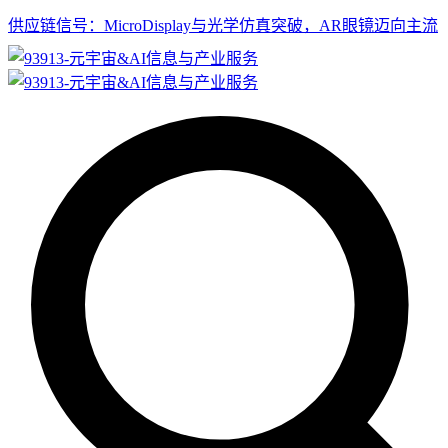
供应链信号：MicroDisplay与光学仿真突破，AR眼镜迈向主流