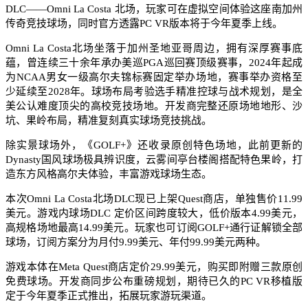
DLC——Omni La Costa 北场，玩家可在虚拟空间体验这座南加州
传奇竞技球场，同时官方透露PC VR版本将于今年夏季上线。
Omni La Costa北场坐落于加州圣地亚哥周边，拥有深厚赛事底
蕴，曾连续三十余年承办美巡PGA巡回赛顶级赛事，2024年起成
为NCAA男女一级高尔夫锦标赛固定举办场地，赛事举办资格至
少延续至2028年。球场布局考验选手精准控球与战术规划，是全
美公认难度顶尖的高校竞技场地。开发商完整还原场地地形、沙
坑、果岭布局，精准复刻真实球场竞技挑战。
除实景球场外，《GOLF+》还收录原创特色场地，此前更新的
Dynasty国风球场极具辨识度，云雾间亭台楼阁搭配特色果岭，打
造东方风格高尔夫体验，丰富游戏球场生态。
本次Omni La Costa北场DLC现已上架Quest商店，单独售价11.99
美元。游戏内球场DLC 定价区间跨度较大，低价版本4.99美元，
高规格场地最高14.99美元。玩家也可订阅GOLF+通行证解锁全部
球场，订阅方案分为月付9.99美元、年付99.99美元两种。
游戏本体在Meta Quest商店定价29.99美元，购买即附赠三款原创
免费球场。开发商同步公布重磅规划，期待已久的PC VR移植版
定于今年夏季正式推出，拓展玩家游玩渠道。