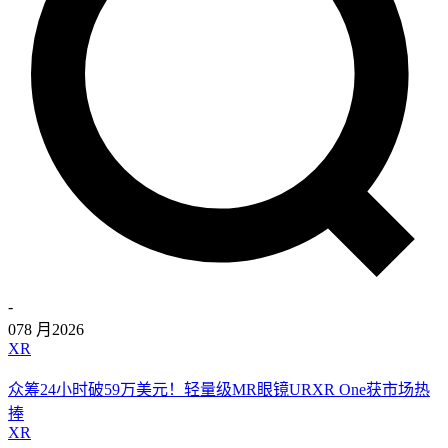
-
07
8 月
2026
XR
众筹24小时破59万美元！轻量级MR眼镜URXR One获市场热
捧
XR