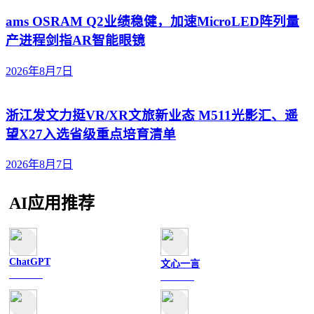
ams OSRAM Q2业绩稳健，加速MicroLED阵列量
产进程剑指AR智能眼镜
2026年8月7日
浙江发文力挺VR/XR文旅新业态 M511光影汇、遥
望X27入选省级重点培育清单
2026年8月7日
AI应用推荐
ChatGPT
文心一言
文字聊天
文字聊天