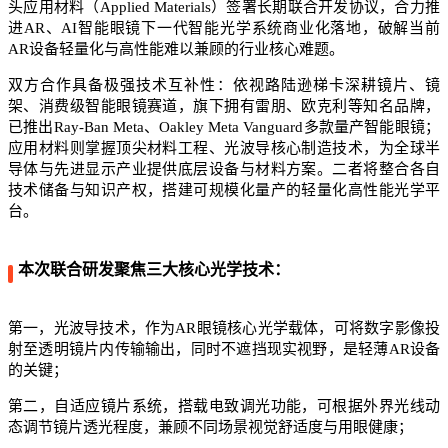
头应用材料（Applied Materials）签署长期联合开发协议，合力推
进AR、AI智能眼镜下一代智能光学系统商业化落地，破解当前
AR设备轻量化与高性能难以兼顾的行业核心难题。
双方合作具备极强技术互补性：依视路陆逊梯卡深耕镜片、镜
架、消费级智能眼镜赛道，旗下拥有雷朋、欧克利等知名品牌，
已推出Ray-Ban Meta、Oakley Meta Vanguard多款量产智能眼镜；
应用材料则掌握顶尖材料工程、光波导核心制造技术，为全球半
导体与先进显示产业提供底层设备与材料方案。二者将整合各自
技术储备与知识产权，搭建可规模化量产的轻量化高性能光学平
台。
本次联合研发聚焦三大核心光学技术：
第一，光波导技术，作为AR眼镜核心光学载体，可将数字影像投
射至透明镜片内传输输出，同时不遮挡现实视野，是轻薄AR设备
的关键；
第二，自适应镜片系统，搭载电致调光功能，可根据外界光线动
态调节镜片透光程度，兼顾不同场景视觉舒适度与用眼健康；