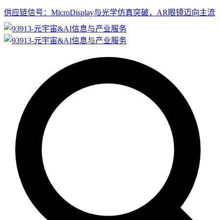
供应链信号：MicroDisplay与光学仿真突破，AR眼镜迈向主流