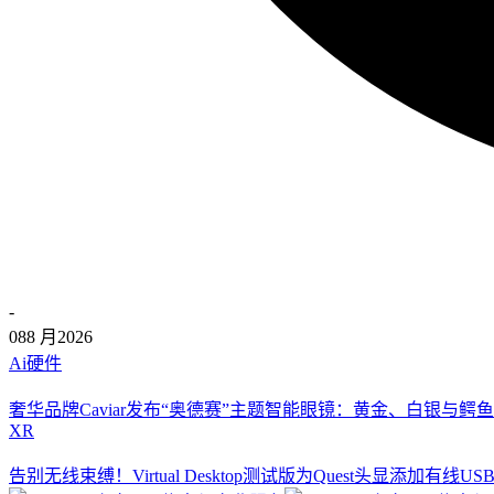
-
08
8 月
2026
Ai硬件
奢华品牌Caviar发布“奥德赛”主题智能眼镜：黄金、白银与鳄鱼
XR
告别无线束缚！Virtual Desktop测试版为Quest头显添加有线U