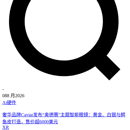
-
08
8 月
2026
Ai硬件
奢华品牌Caviar发布“奥德赛”主题智能眼镜：黄金、白银与鳄
鱼皮打造，售价超6000美元
XR