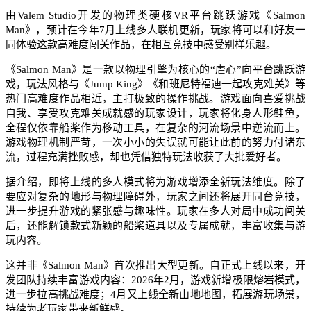
由Valem Studio开发的物理类硬核VR平台跳跃游戏《Salmon
Man》，预计在今年7月上线多人联机更新，玩家将可以和好友一
同体验这款高难度闯关作品，在相互竞技中感受别样乐趣。
《Salmon Man》是一款以物理引擎为核心的“虐心”向平台跳跃游
戏，玩法风格与《Jump King》《和班尼特福迪一起攻克难关》等
热门高难度作品相近，主打极致的操作挑战。游戏面向喜爱挑战
自我、享受攻克难关成就感的玩家设计，玩家将化身人形鲑鱼，
全程仅依靠船桨作为移动工具，在复杂的河流场景中逆流而上。
游戏物理机制严苛，一次小小的失误就可能让此前的努力付诸东
流，过程充满挫败感，却也凭借独特玩法收获了大批爱好者。
据介绍，即将上线的多人模式将为游戏增添全新玩法维度。除了
要应对复杂的地形与物理障碍外，玩家之间还将展开同台竞技，
进一步提升游戏的紧张感与趣味性。玩家在多人对局中成功闯关
后，还能解锁款式新颖的船桨道具以及专属成就，丰富收集与游
玩内容。
这并非《Salmon Man》首次推出大型更新。自正式上线以来，开
发团队持续丰富游戏内容：2026年2月，游戏新增极限熔岩模式，
进一步拉高挑战难度；4月又上线全新山地地图，拓展游玩场景，
持续为老玩家带来新鲜感。