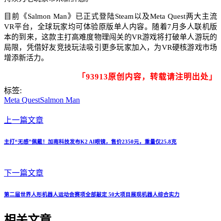
目前《Salmon Man》已正式登陆Steam以及Meta Quest两大主流
VR平台，全球玩家均可体验原版单人内容。随着7月多人联机版
本的到来，这款主打高难度物理闯关的VR游戏将打破单人游玩的
局限，凭借好友竞技玩法吸引更多玩家加入，为VR硬核游戏市场
增添新活力。
「93913原创内容，转载请注明出处」
标签:
Meta Quest
Salmon Man
上一篇文章
主打“无感”佩戴！加南科技发布K2 AI眼镜，售价2350元，重量仅25.8克
下一篇文章
第二届世界人形机器人运动会赛项全部敲定 50大项目展现机器人综合实力
相关文章