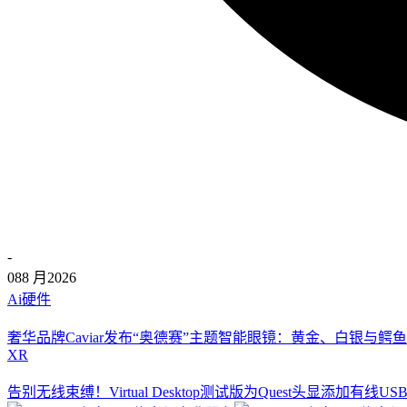
-
08
8 月
2026
Ai硬件
奢华品牌Caviar发布“奥德赛”主题智能眼镜：黄金、白银与鳄鱼
XR
告别无线束缚！Virtual Desktop测试版为Quest头显添加有线U