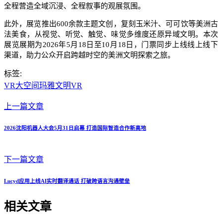
全程营造全域沉浸、全程叙事的观展氛围。
此外，展览推出600余款主题文创，复刻玉米汁、可可饮等美洲古
法美食，从视觉、听觉、触觉、味觉多维度还原异域文明。本次
展览展期为2026年5月18日至10月18日，门票同步上线线上线下
渠道，助力公众开启跨越时空的美洲文明探索之旅。
标签:
VR大空间
玛雅文明VR
上一篇文章
2026沈阳机器人大会5月31日启幕 打造国际智造合作新高地
下一篇文章
Lucyd应用上线AI实时翻译通话 打破跨语言沟通壁垒
相关文章