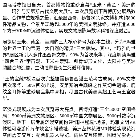
国际博物馆日当天，首都博物馆重磅启幕“玉米・黄金・美洲豹
——玛雅与安第斯古代文明大展”。本次展览创下首博历史展品数
量、合作单位规模之最，汇聚墨西哥、秘鲁20余家文博机构约800
件精品文物，全景呈现跨越3000年的美洲文明脉络，并打造5000
平方米VR/MR沉浸体验区，实现文物展陈与数字科技深度融合。
展览以玉米、黄金、美洲豹三大核心符号为叙事主线，分为“玛雅
的世界”“王的宝藏”“大自然的精灵”三大板块。其中，“玛雅的世
界”展区新引入多件墨西哥文物，90%为首次来华；深度解读玛雅
“四合三界”宇宙观、玉米神崇拜、颅骨塑形文化，太阳神与美洲
豹融合的造像，生动诠释昼夜生死循环信仰。
“王的宝藏”板块首次完整披露秘鲁西潘王陵考古成果，80%文物
首次来华、50%首次出境。安第斯冶金巅峰之作莫切金冠饰、鹿
纹金耳饰等重磅展品集中亮相，尽显古代美洲高超工艺与王室奢
华。
沉浸式观展成为本次展览最大亮点。首博打造“三个5000”空间格
局：5000㎡美洲文物展区、5000㎡中国文物展区、5000㎡数字沉
浸区。地下一层专属沉浸空间构建“雨林秘境”场景，玛雅文明VR
体验可漫游库库尔坎金字塔遗址，美洲丛林花语MR体验实现花海
空间虚实交互；配合机器人导览、雨林交互装置、图腾光影秀，