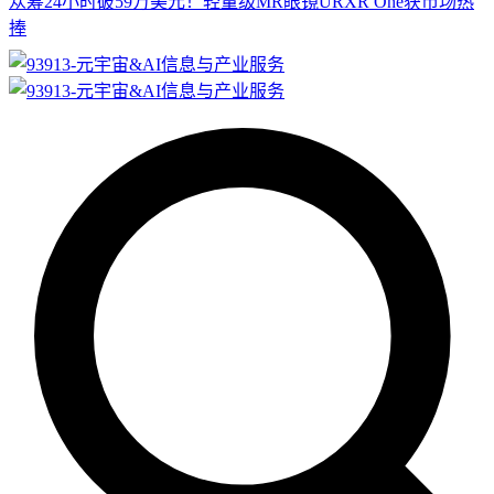
众筹24小时破59万美元！轻量级MR眼镜URXR One获市场热
捧