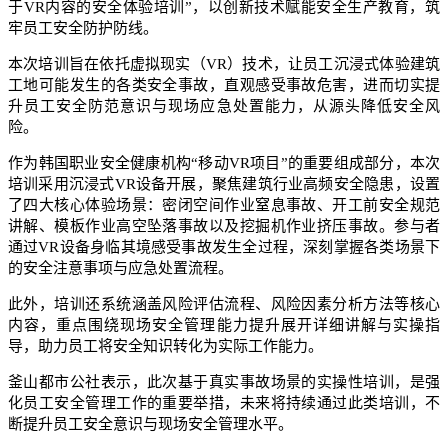
于VR内容的安全体验培训”，以创新技术赋能安全生产教育，筑
牢员工安全防护防线。
本次培训旨在依托虚拟现实（VR）技术，让员工沉浸式体验建筑
工地可能发生的各类安全事故，直观感受事故危害，进而切实提
升员工安全防范意识与现场应急处置能力，从源头降低安全风
险。
作为韩国职业安全健康机构“移动VR项目”的重要组成部分，本次
培训采用沉浸式VR设备开展，聚焦建筑行业高频安全隐患，设置
了四大核心体验场景：密闭空间作业窒息事故、开工前安全规范
讲解、模板作业高空坠落事故以及挖掘机作业挤压事故。参与者
通过VR设备身临其境感受事故发生全过程，深刻掌握各类场景下
的安全注意事项与应急处置流程。
此外，培训还系统涵盖风险评估流程、风险因素分析方法等核心
内容，重点围绕现场安全管理能力提升展开详细讲解与实操指
导，助力员工将安全知识转化为实际工作能力。
釜山都市公社表示，此次基于真实事故场景的实操性培训，是强
化员工安全管理工作的重要举措，未来将持续通过此类培训，不
断提升员工安全意识与现场安全管理水平。