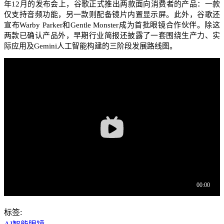
年12月的发布会上，谷歌正式推出两款面向消费者的产品：一款
仅支持音频功能，另一款则配备镜片内置显示屏。此外，谷歌还
宣布Warby Parker和Gentle Monster成为首批眼镜合作伙伴。除这
两款已确认产品外，早期行业简报还披露了一套围绕生产力、实
际应用及Gemini人工智能构建的三阶段发展路线图。
标签: