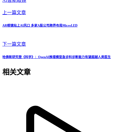
AI智能眼镜
上一篇文章
AR眼镜站上AI风口 多家A股公司跨界布局MicroLED
下一篇文章
哈佛新研究登《科学》：OpenAI推理模型急诊科诊断能力有望超越人类医生
相关文章