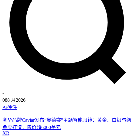
-
08
8 月
2026
Ai硬件
奢华品牌Caviar发布“奥德赛”主题智能眼镜：黄金、白银与鳄
鱼皮打造，售价超6000美元
XR