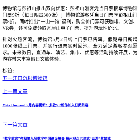
博物馆与彭祖山推出双向优惠：彭祖山游客凭当日票根享博物馆
门票9折（每日限量300张）；博物馆游客凭当日门票享彭祖山门
票8折。同时推出“一山一馆”福利，购全价门票可获咖啡、文创、
VR券，还可免费领取瓦屋山电子门票，提升游玩性价比。
针对火热客流，博物馆5月2日线上门票已售罄，假期每日新增
1000张线上门票，并实行退票实时回池，全力满足游客参观需
求。未来数日，直通车、演艺、集市、优惠等活动持续开展，为
游客带来丰富假日文旅体验。
标签:
五一江口沉银博物馆
上一篇文章
Meta Horizon+ 5月内容更新：多款VR新作加入订阅阵容
下一篇文章
“数字故宫”亮相第九届数字中国建设峰会 福州观众沉浸式“云游”紫禁城