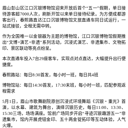
眉山彭山区江口沉银博物馆迎来开放后首个“五一”假期，单日接
待游客超7000人次，刷新开馆以来单日接待纪录。为方便成都游
客出行，春熙路直达江口沉银博物馆文旅直通车同日试运行，一
站式接驳，全程无需中转。
作为全国唯一以金银器为主题的博物馆，江口沉银博物馆假期推
出“文博+演艺+非遗”系列活动，沉浸式演艺、非遗集市、文物拓
印、景区联动等亮点纷呈。
本次直通车投入7台29座客车，实现点对点直达，大幅提升出行便
捷度。
春熙路站：每日8:30首发，每小时一班，每日共4班
博物馆站：每日14:30首发，17:30末班，每小时一班，匹配参观返
程需求
5月1日，眉山市歌舞剧院原创沉浸式环境舞蹈《沉银・重光》首
演，以水幕、建筑为舞台，演绎沉银历史，每日11:00、13:30、
15:30三场，场场满座。馆前广场同步开启“寻迹沉银趣游五一”非
遗集市，馆内开展虎钮金印、五十两金锭拓印等互动体验，人气
火爆。